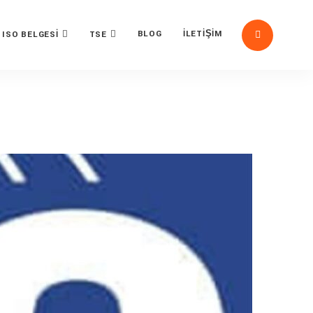
BLOG
İLETIŞIM
ISO BELGESI
TSE