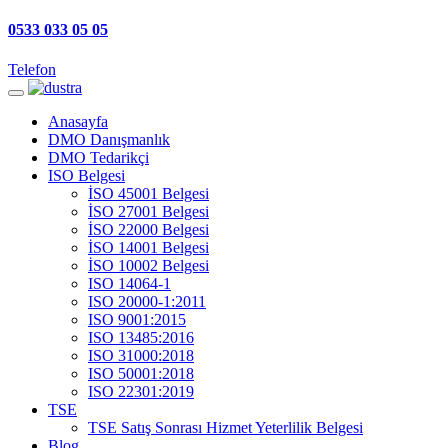
0533 033 05 05
Telefon
Anasayfa
DMO Danışmanlık
DMO Tedarikçi
ISO Belgesi
İSO 45001 Belgesi
İSO 27001 Belgesi
İSO 22000 Belgesi
İSO 14001 Belgesi
İSO 10002 Belgesi
ISO 14064-1
ISO 20000-1:2011
ISO 9001:2015
ISO 13485:2016
ISO 31000:2018
ISO 50001:2018
ISO 22301:2019
TSE
TSE Satış Sonrası Hizmet Yeterlilik Belgesi
Blog