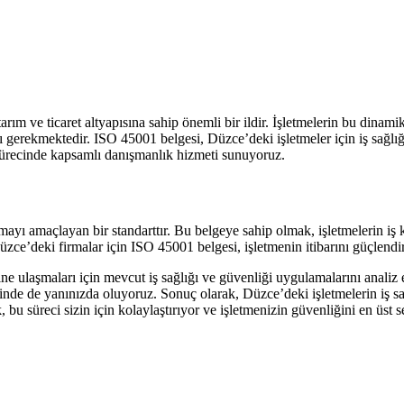
m ve ticaret altyapısına sahip önemli bir ildir. İşletmelerin bu dinamik 
ı gerekmektedir. ISO 45001 belgesi, Düzce’deki işletmeler için iş sağlığı
sürecinde kapsamlı danışmanlık hizmeti sunuyoruz.
rmayı amaçlayan bir standarttır. Bu belgeye sahip olmak, işletmelerin iş 
zce’deki firmalar için ISO 45001 belgesi, işletmenin itibarını güçlendir
ulaşmaları için mevcut iş sağlığı ve güvenliği uygulamalarını analiz ed
lerinde de yanınızda oluyoruz. Sonuç olarak, Düzce’deki işletmelerin iş s
bu süreci sizin için kolaylaştırıyor ve işletmenizin güvenliğini en üst