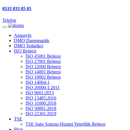
0533 033 05 05
Telefon
Anasayfa
DMO Danışmanlık
DMO Tedarikçi
ISO Belgesi
İSO 45001 Belgesi
İSO 27001 Belgesi
İSO 22000 Belgesi
İSO 14001 Belgesi
İSO 10002 Belgesi
ISO 14064-1
ISO 20000-1:2011
ISO 9001:2015
ISO 13485:2016
ISO 31000:2018
ISO 50001:2018
ISO 22301:2019
TSE
TSE Satış Sonrası Hizmet Yeterlilik Belgesi
Blog