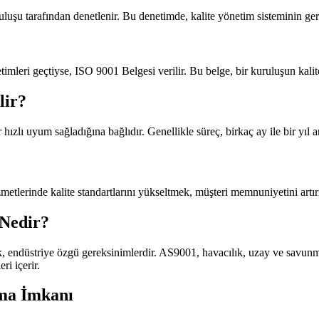
luşu tarafından denetlenir. Bu denetimde, kalite yönetim sisteminin gere
leri geçtiyse, ISO 9001 Belgesi verilir. Bu belge, bir kuruluşun kalit
lir?
ızlı uyum sağladığına bağlıdır. Genellikle süreç, birkaç ay ile bir yıl ar
metlerinde kalite standartlarını yükseltmek, müşteri memnuniyetini artı
 Nedir?
ndüstriye özgü gereksinimlerdir. AS9001, havacılık, uzay ve savunma en
ri içerir.
lma İmkanı